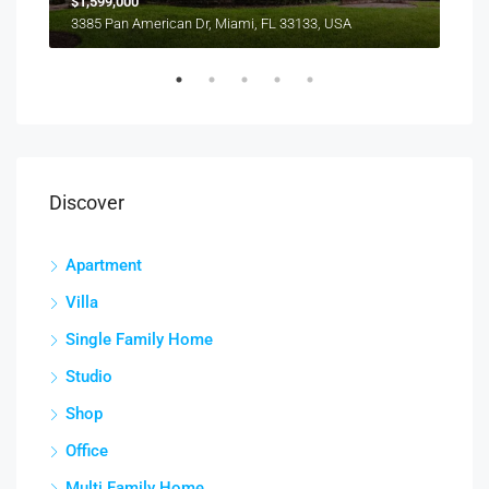
$1,599,000
$4,
3385 Pan American Dr, Miami, FL 33133, USA
2436
Discover
Apartment
Villa
Single Family Home
Studio
Shop
Office
Multi Family Home