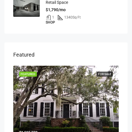
Retail Space
$1,790/mo
1
1340
Sq Ft
SHOP
Featured
RENT
FEATURED
FOR SALE
FEA