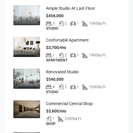
Ample Studio At Last Floor
$456,000
3
2
1
1560
Sq Ft
STUDIO
Confortable Apartment
$3,700/mo
1
2
1
1900
Sq Ft
APARTMENT
Renovated Studio
$540,000
4
2
1
1200
Sq Ft
STUDIO
Commercial Central Shop
$3,600/mo
1
2350
Sq Ft
SHOP